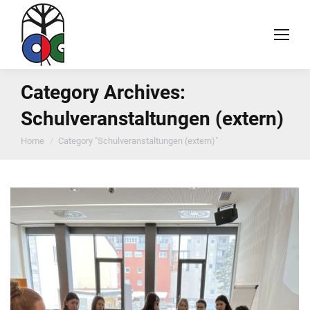
Category Archives:
Schulveranstaltungen (extern)
You are here:
Home
Category "Schulveranstaltungen (extern)"