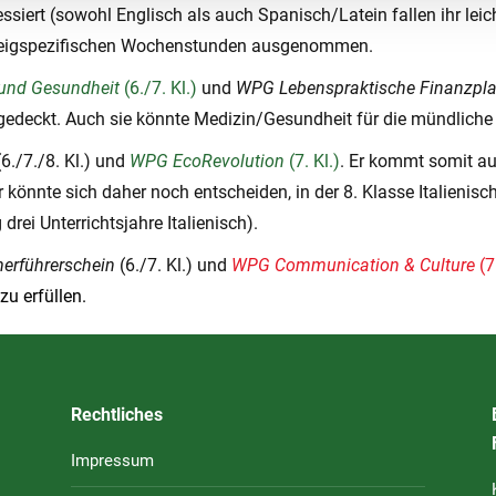
ssiert (sowohl Englisch als auch Spanisch/Latein fallen ihr leic
r zweigspezifischen Wochenstunden ausgenommen.
und Gesundheit
(6./7. Kl.)
und
WPG Lebenspraktische Finanzpl
gedeckt. Auch sie könnte Medizin/Gesundheit für die mündliche
6./7./8. Kl.) und
WPG EcoRevolution
(7. Kl.)
. Er kommt somit a
könnte sich daher noch entscheiden, in der 8. Klasse Italienis
ei Unterrichtsjahre Italienisch).
erführerschein
(6./7. Kl.) und
WPG Communication & Culture
(7.
zu erfüllen.
Rechtliches
Impressum