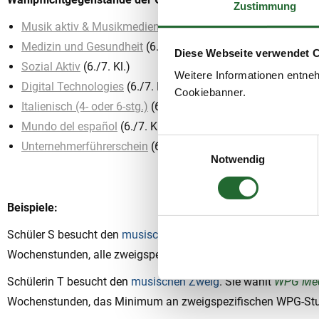
Zustimmung
Musik aktiv & Musikmedien
(6./7. Kl.)
Medizin und Gesundheit
(6./7. Kl.)
Diese Webseite verwendet 
Sozial Aktiv
(6./7. Kl.)
Weitere Informationen entne
Digital Technologies
(6./7. Kl.)
Cookiebanner.
Italienisch (4- oder 6-stg.)
(6./7./8. Kl.)
Mundo del español
(6./7. Kl.)
Einwilligungsauswahl
Unternehmerführerschein
(6./7. Kl.)
Notwendig
Beispiele:
Schüler S besucht den
musischen Zweig
. Er wählt
WPG Musik 
Wochenstunden, alle zweigspezifisch. Musik aktiv & Musikme
Schülerin T besucht
den
musischen Zweig
. Sie wählt
WPG Med
Wochenstunden, das Minimum an zweigspezifischen WPG-Stunde