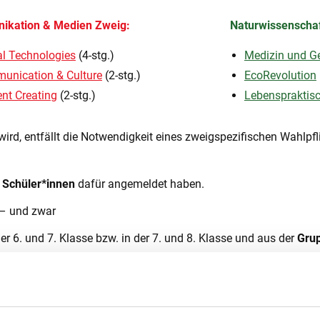
kation & Medien Zweig:
Naturwissenschaf
al Technologies
(4-stg.)
Medizin und G
unication & Culture
(2-stg.)
EcoRevolution
nt Creating
(2-stg.)
Lebenspraktis
wird, entfällt die Notwendigkeit eines zweigspezifischen Wahlpflic
 Schüler*innen
dafür angemeldet haben.
– und zwar
r 6. und 7. Klasse bzw. in der 7. und 8. Klasse und aus der
Gru
ochenstunden in der 6., 7. und 8. Klasse
Wahlpflichtgegenstände der Gruppe B (2-stg