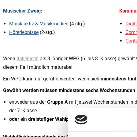
Musischer Zweig:
Kommuni
Musik aktiv & Musikmedien
(4-stg.)
Digit
Hörerlebnisse
(2-stg.)
Comm
Conte
Wenn
Italienisch
als 3-jähriger WPG (6. bis 8. Klasse) gewählt 
diesem Fall mündlich maturabel.
Ein WPG kann nur geführt werden, wenn sich
mindestens fünf
Gewählt werden müssen mindestens sechs Wochenstunden
entweder aus der
Gruppe A
mit je zwei Wochenstunden in de
der 7. Klasse.
oder
ein
dreistufiger Wahlpflichtgegenstand
jeweils zwei W
Wahlpflichtgegenstände der Gruppe A (4-/6-stg.):