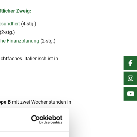
tlicher Zweig:
esundheit
(4-stg.)
(2-stg.)
che Finanzplanung
(2-stg.)
htfaches. Italienisch ist in
ppe B
mit zwei Wochenstunden in
.):