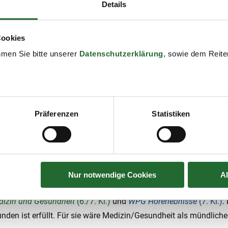
Details
Hörerlebnisse
(7. Kl.)
Communication & Culture
(7. Kl.)
Cookies
Politik im Blick
(7. Kl.)
hmen Sie bitte unserer
Datenschutzerklärung
, sowie dem Reiter
Kunstatelier
(7. Kl.)
Lebenspraktische Finanzplanung
(7. Kl.)
Kernthemen des Lebens und Lebensgesta
Content Creating
(7. Kl.)
Präferenzen
Statistiken
EcoRevolution: Nachhaltig Denken – Inno
aktiv & Musikmedien
(6./7./8. Kl.)
und
WPG Hörerlebnisse
(7. Kl
Nur notwendige Cookies
A
dien könnte er als mündliches Maturafach wählen, wenn er möc
izin und Gesundheit
(6./7. Kl.)
und
WPG Hörerlebnisse
(7. Kl.)
.
n ist erfüllt. Für sie wäre Medizin/Gesundheit als mündlich