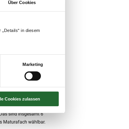
Über Cookies
 „Details“ in diesem
ltung
(7. Kl.)
Marketing
vativ Handeln
(7. Kl.)
.)
. Das sind insgesamt 6
lle Cookies zulassen
hte.
 Das sind insgesamt 6
es Maturafach wählbar.