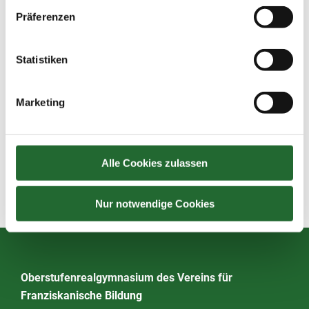
Präferenzen
Statistiken
Marketing
Wir wünschen unseren
Absolvent*innen viel Erfolg für
Alle Cookies zulassen
ihre Zukunft!
Gemeinsame Wege - neue
Nur notwendige Cookies
Perspektiven
Oberstufenrealgymnasium des Vereins für
Franziskanische Bildung