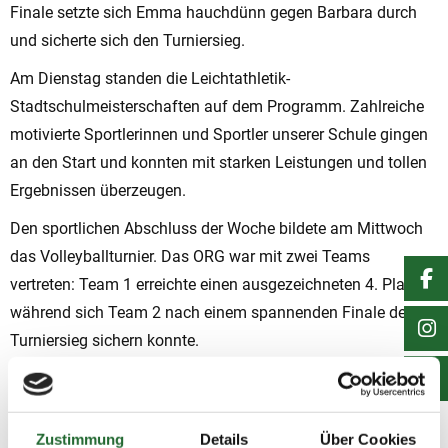
Finale setzte sich Emma hauchdünn gegen Barbara durch
und sicherte sich den Turniersieg.
Am Dienstag standen die Leichtathletik-
Stadtschulmeisterschaften auf dem Programm. Zahlreiche
motivierte Sportlerinnen und Sportler unserer Schule gingen
an den Start und konnten mit starken Leistungen und tollen
Ergebnissen überzeugen.
Den sportlichen Abschluss der Woche bildete am Mittwoch
das Volleyballturnier. Das ORG war mit zwei Teams
vertreten: Team 1 erreichte einen ausgezeichneten 4. Platz,
während sich Team 2 nach einem spannenden Finale den
Turniersieg sichern konnte.
Wir gratulieren allen Teilnehmerinnen und Teilnehmern
herzlich zu ihren großartigen Leistungen und ihrem
engagierten Einsatz!
Zustimmung
Details
Über Cookies