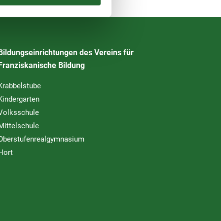
Bildungseinrichtungen des Vereins für
Franziskanische Bildung
Krabbelstube
Kindergarten
Volksschule
Mittelschule
Oberstufenrealgymnasium
Hort