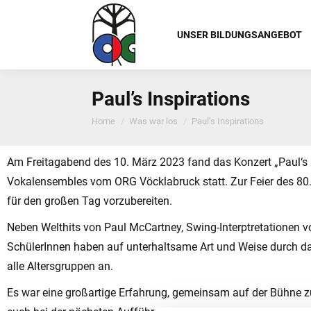
UNSER BILDUNGSANGEBOT
Paul’s Inspirations
You are here:
Home
Was war los
Paul’s Inspirations
Am Freitagabend des 10. März 2023 fand das Konzert „Paul‘s I
Vokalensembles vom ORG Vöcklabruck statt. Zur Feier des 80
für den großen Tag vorzubereiten.
Neben Welthits von Paul McCartney, Swing-Interptretationen vo
SchülerInnen haben auf unterhaltsame Art und Weise durch d
alle Altersgruppen an.
Es war eine großartige Erfahrung, gemeinsam auf der Bühne z