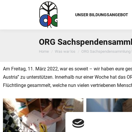
UNSER BILDUNGSANGEBOT
ORG Sachspendensammlun
You are here:
Home
Was war los
ORG Sachspendensammlung fü
Am Freitag, 11. März 2022, war es soweit – wir haben eure 
Austria” zu unterstützen. Innerhalb nur einer Woche hat das OR
Flüchtlinge gesammelt, welche nun vielen vertriebenen Mensc